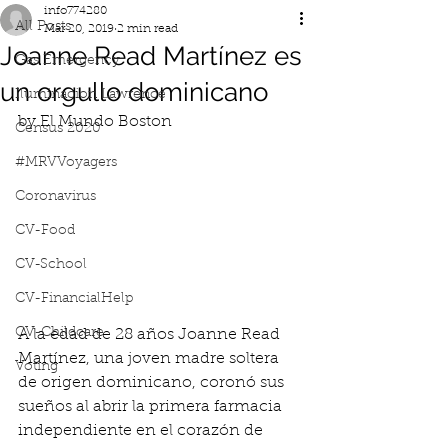
info774280
All Posts
Mar 20, 2019
2 min read
Joanne Read Martínez es
Gas Emergency
un orgullo dominicano
Iluminacion Lawrence
by El Mundo Boston
Census 2020
#MRVVoyagers
Coronavirus
CV-Food
CV-School
CV-FinancialHelp
CV-Childcare
A la edad de 28 años Joanne Read 
Martínez, una joven madre soltera 
Voting
de origen dominicano, coronó sus 
sueños al abrir la primera farmacia 
independiente en el corazón de 