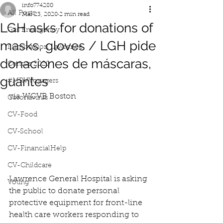
info774280
All Posts
Mar 23, 2020
2 min read
LGH asks for donations of
Gas Emergency
masks, gloves / LGH pide
Iluminacion Lawrence
donaciones de máscaras,
Census 2020
guantes
#MRVVoyagers
via WCVB Boston
Coronavirus
CV-Food
CV-School
CV-FinancialHelp
CV-Childcare
Lawrence General Hospital is asking 
Voting
the public to donate personal 
protective equipment for front-line 
health care workers responding to 