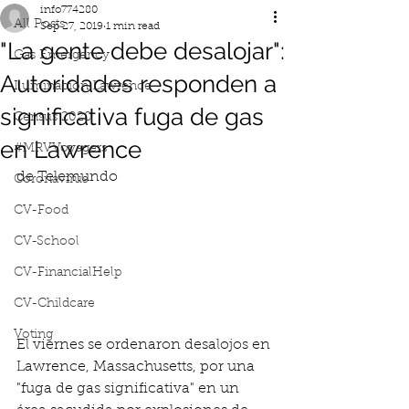
info774280
All Posts
Sep 27, 2019
1 min read
"La gente debe desalojar":
Gas Emergency
Autoridades responden a
Iluminacion Lawrence
significativa fuga de gas
Census 2020
en Lawrence
#MRVVoyagers
de Telemundo
Coronavirus
CV-Food
CV-School
CV-FinancialHelp
CV-Childcare
Voting
El viernes se ordenaron desalojos en 
Lawrence, Massachusetts, por una 
"fuga de gas significativa" en un 