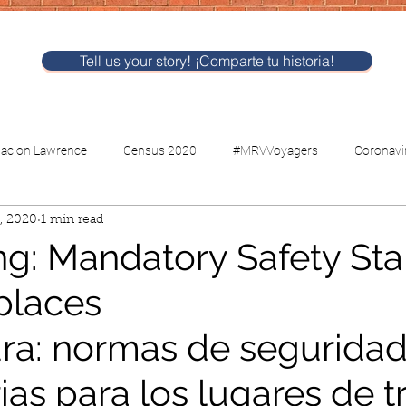
Tell us your story! ¡Comparte tu historia!
nacion Lawrence
Census 2020
#MRVVoyagers
Coronavi
, 2020
1 min read
CV-Childcare
Voting
g: Mandatory Safety St
places
ra: normas de seguridad
ias para los lugares de t