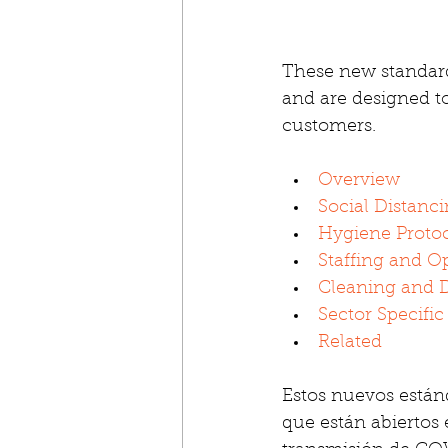
These new standards
and are designed t
customers.
Overview
Social Distanc
Hygiene Proto
Staffing and O
Cleaning and D
Sector Specific
Related
Estos nuevos estánd
que están abiertos e