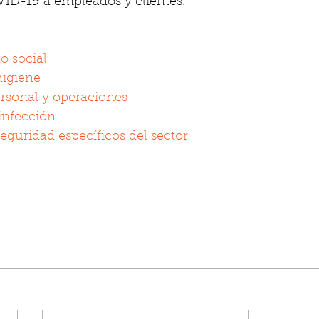
ID-19 a empleados y clientes.
o social
higiene
rsonal y operaciones
infección
eguridad específicos del sector