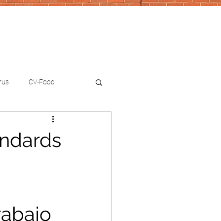
rus
CV-Food
andards
 
rabajo