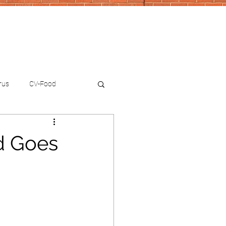
rus
CV-Food
d Goes