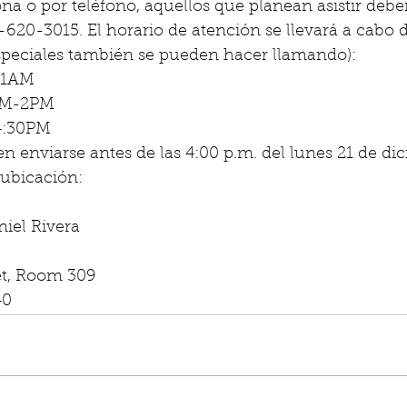
na o por teléfono, aquellos que planean asistir debe
-620-3015. El horario de atención se llevará a cabo d
especiales también se pueden hacer llamando):
11AM
 PM-2PM
4:30PM
en enviarse antes de las 4:00 p.m. del lunes 21 de di
 ubicación:
niel Rivera
t, Room 309
40