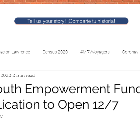
Tell us your story! ¡Comparte tu historia!
nacion Lawrence
Census 2020
#MRVVoyagers
Coronavi
 2020
2 min read
CV-Childcare
Voting
outh Empowerment Fun
lication to Open 12/7
ce