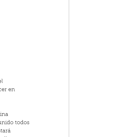
l 
cer en 
ina 
unido todos 
tará 