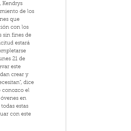
, Kendrys 
miento de los 
enes que 
ión con los 
 sin fines de 
citud estará 
ompletarse 
unes 21 de 
var este 
dan crear y 
esitan”, dice 
 conozco el 
jóvenes en 
todas estas 
uar con este 