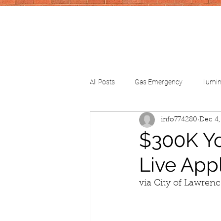
All Posts
Gas Emergency
Ilumi
info774280
Dec 4,
CV-School
CV-FinancialHelp
$300K Y
Live App
via City of Lawren